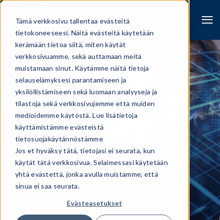
Tämä verkkosivu tallentaa evästeitä
tietokoneeseesi. Näitä evästeitä käytetään
kerämään tietoa siitä, miten käytät
verkkosivuamme, sekä auttamaan meitä
muistamaan sinut. Käytämme näitä tietoja
selauselämyksesi parantamiseen ja
yksilöllistämiseen sekä luomaan analyyseja ja
tilastoja sekä verkkosivujemme että muiden
medioidemme käytöstä. Lue lisätietoja
käyttämistämme evästeistä
tietosuojakäytännöstämme
Jos et hyväksy tätä, tietojasi ei seurata, kun
käytät tätä verkkosivua. Selaimessasi käytetään
Haku
yhtä evästettä, jonka avulla muistamme, että
sinua ei saa seurata.
Evästeasetukset