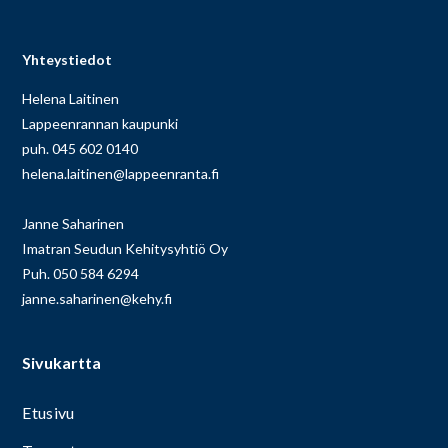
Yhteystiedot
Helena Laitinen
Lappeenrannan kaupunki
puh. 045 602 0140
helena.laitinen@lappeenranta.fi
Janne Saharinen
Imatran Seudun Kehitysyhtiö Oy
Puh. 050 584 6294
janne.saharinen@kehy.fi
Sivukartta
Etusivu