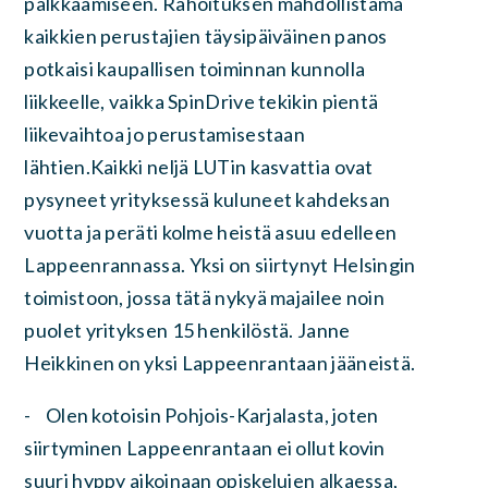
palkkaamiseen. Rahoituksen mahdollistama
kaikkien perustajien täysipäiväinen panos
potkaisi kaupallisen toiminnan kunnolla
liikkeelle, vaikka SpinDrive tekikin pientä
liikevaihtoa jo perustamisestaan
lähtien.Kaikki neljä LUTin kasvattia ovat
pysyneet yrityksessä kuluneet kahdeksan
vuotta ja peräti kolme heistä asuu edelleen
Lappeenrannassa. Yksi on siirtynyt Helsingin
toimistoon, jossa tätä nykyä majailee noin
puolet yrityksen 15 henkilöstä. Janne
Heikkinen on yksi Lappeenrantaan jääneistä.
- Olen kotoisin Pohjois-Karjalasta, joten
siirtyminen Lappeenrantaan ei ollut kovin
suuri hyppy aikoinaan opiskelujen alkaessa,