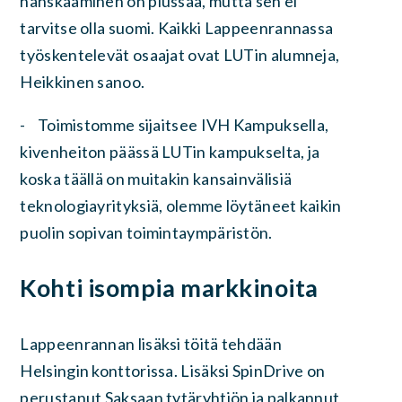
hanskaaminen on plussaa, mutta sen ei
tarvitse olla suomi. Kaikki Lappeenrannassa
työskentelevät osaajat ovat LUTin alumneja,
Heikkinen sanoo.
- Toimistomme sijaitsee IVH Kampuksella,
kivenheiton päässä LUTin kampukselta, ja
koska täällä on muitakin kansainvälisiä
teknologiayrityksiä, olemme löytäneet kaikin
puolin sopivan toimintaympäristön.
Kohti isompia markkinoita
Lappeenrannan lisäksi töitä tehdään
Helsingin konttorissa. Lisäksi SpinDrive on
perustanut Saksaan tytäryhtiön ja palkannut