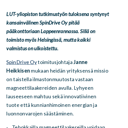
LUT-yliopiston tutkimustyön tuloksena syntynyt
kansainvälinen SpinDrive Oy pitää
pääkonttoriaan Lappeenrannassa. Sillä on
toimisto myös Helsingissä, mutta kaikki
valmistus on ulkoistettu.
SpinDrive Oy
toimitusjohtaja
Janne
Heikkisen
mukaan heidän yrityksensä missio
on taistella ilmastonmuutosta vastaan
magneettilaakereiden avulla. Lyhyeen
lauseeseen mahtuu sekä innovatiivinen
tuote että kunnianhimoinen energian ja
luonnonvarojen säästäminen.
- Tehokkailla magneettilaakereilla voidaan