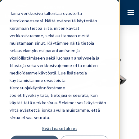
Tämä verkkosivu tallentaa evästeitä
tietokoneeseesi. Näitä evästeitä käytetään
kerämään tietoa siitä, miten käytät
verkkosivuamme, sekä auttamaan meitä
muistamaan sinut. Käytämme näitä tietoja
selauselämyksesi parantamiseen ja
yksilöllistämiseen sekä luomaan analyyseja ja
tilastoja sekä verkkosivujemme että muiden
medioidemme käytöstä. Lue lisätietoja
käyttämistämme evästeistä
tietosuojakäytännöstämme
Jos et hyväksy tätä, tietojasi ei seurata, kun
käytät tätä verkkosivua. Selaimessasi käytetään
Haku
yhtä evästettä, jonka avulla muistamme, että
sinua ei saa seurata.
Evästeasetukset
29.4.2025 |
ENERGIA JA VIHREÄ SÄHKÖ