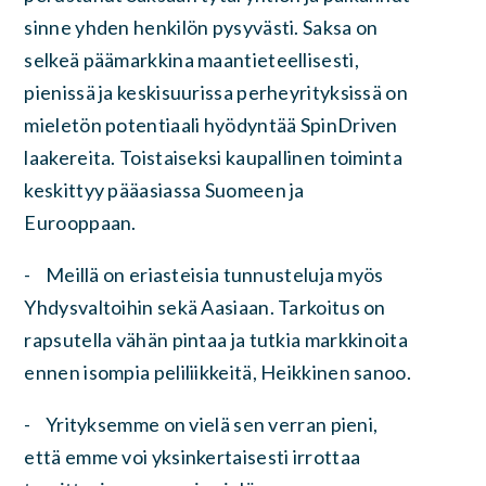
sinne yhden henkilön pysyvästi. Saksa on
selkeä päämarkkina maantieteellisesti,
pienissä ja keskisuurissa perheyrityksissä on
mieletön potentiaali hyödyntää SpinDriven
laakereita. Toistaiseksi kaupallinen toiminta
keskittyy pääasiassa Suomeen ja
Eurooppaan.
- Meillä on eriasteisia tunnusteluja myös
Yhdysvaltoihin sekä Aasiaan. Tarkoitus on
rapsutella vähän pintaa ja tutkia markkinoita
ennen isompia peliliikkeitä, Heikkinen sanoo.
- Yrityksemme on vielä sen verran pieni,
että emme voi yksinkertaisesti irrottaa