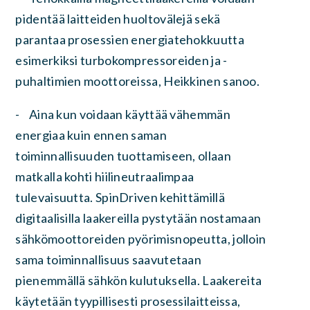
pidentää laitteiden huoltovälejä sekä
parantaa prosessien energiatehokkuutta
esimerkiksi turbokompressoreiden ja -
puhaltimien moottoreissa, Heikkinen sanoo.
- Aina kun voidaan käyttää vähemmän
energiaa kuin ennen saman
toiminnallisuuden tuottamiseen, ollaan
matkalla kohti hiilineutraalimpaa
tulevaisuutta. SpinDriven kehittämillä
digitaalisilla laakereilla pystytään nostamaan
sähkömoottoreiden pyörimisnopeutta, jolloin
sama toiminnallisuus saavutetaan
pienemmällä sähkön kulutuksella. Laakereita
käytetään tyypillisesti prosessilaitteissa,