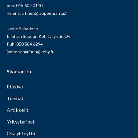
puh. 045 602 0140
helena.laitinen@lappeenranta.fi
Janne Saharinen
Imatran Seudun Kehitysyhtiö Oy
Puh. 050 584 6294
janne.saharinen@kehy.fi
Sivukartta
Etusivu
Teemat
Artikkelit
Yritystarinat
Ota yhteyttä