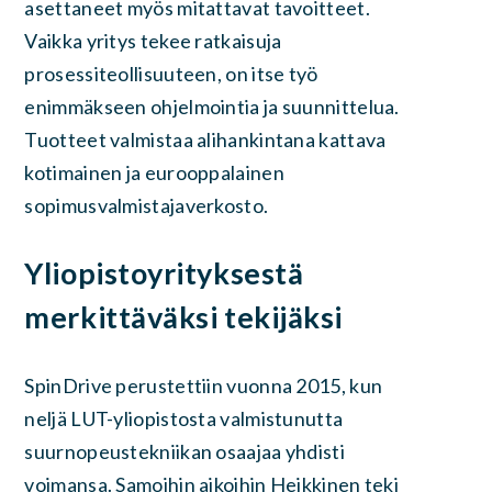
asettaneet myös mitattavat tavoitteet.
Vaikka yritys tekee ratkaisuja
prosessiteollisuuteen, on itse työ
enimmäkseen ohjelmointia ja suunnittelua.
Tuotteet valmistaa alihankintana kattava
kotimainen ja eurooppalainen
sopimusvalmistajaverkosto.
Yliopistoyrityksestä
merkittäväksi tekijäksi
SpinDrive perustettiin vuonna 2015, kun
neljä LUT-yliopistosta valmistunutta
suurnopeustekniikan osaajaa yhdisti
voimansa. Samoihin aikoihin Heikkinen teki