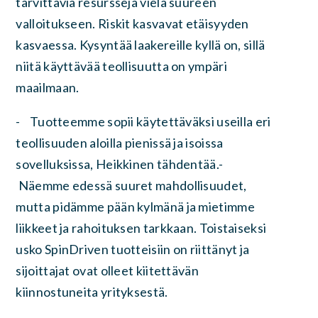
tarvittavia resursseja vielä suureen
valloitukseen. Riskit kasvavat etäisyyden
kasvaessa. Kysyntää laakereille kyllä on, sillä
niitä käyttävää teollisuutta on ympäri
maailmaan.
- Tuotteemme sopii käytettäväksi useilla eri
teollisuuden aloilla pienissä ja isoissa
sovelluksissa, Heikkinen tähdentää.-
Näemme edessä suuret mahdollisuudet,
mutta pidämme pään kylmänä ja mietimme
liikkeet ja rahoituksen tarkkaan. Toistaiseksi
usko SpinDriven tuotteisiin on riittänyt ja
sijoittajat ovat olleet kiitettävän
kiinnostuneita yrityksestä.