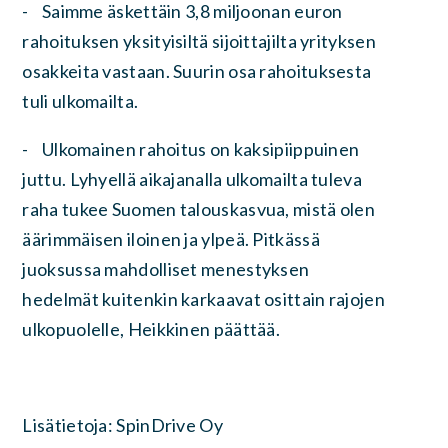
- Saimme äskettäin 3,8 miljoonan euron
rahoituksen yksityisiltä sijoittajilta yrityksen
osakkeita vastaan. Suurin osa rahoituksesta
tuli ulkomailta.
- Ulkomainen rahoitus on kaksipiippuinen
juttu. Lyhyellä aikajanalla ulkomailta tuleva
raha tukee Suomen talouskasvua, mistä olen
äärimmäisen iloinen ja ylpeä. Pitkässä
juoksussa mahdolliset menestyksen
hedelmät kuitenkin karkaavat osittain rajojen
ulkopuolelle, Heikkinen päättää.
Lisätietoja: SpinDrive Oy