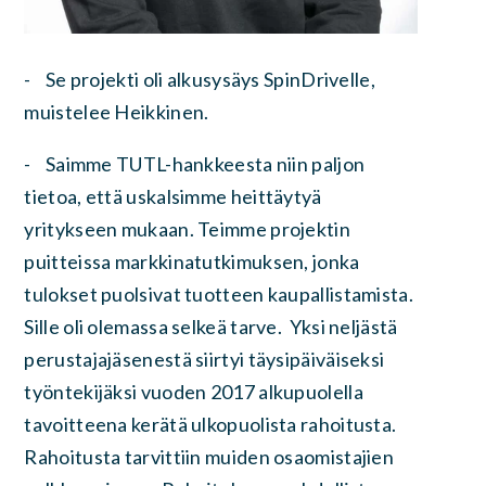
- Se projekti oli alkusysäys SpinDrivelle,
muistelee Heikkinen.
- Saimme TUTL-hankkeesta niin paljon
tietoa, että uskalsimme heittäytyä
yritykseen mukaan. Teimme projektin
puitteissa markkinatutkimuksen, jonka
tulokset puolsivat tuotteen kaupallistamista.
Sille oli olemassa selkeä tarve. Yksi neljästä
perustajajäsenestä siirtyi täysipäiväiseksi
työntekijäksi vuoden 2017 alkupuolella
tavoitteena kerätä ulkopuolista rahoitusta.
Rahoitusta tarvittiin muiden osaomistajien